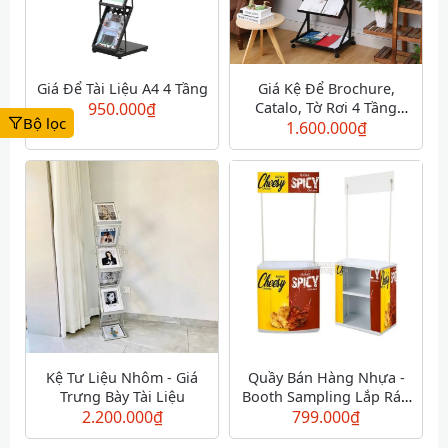
Giá Để Tài Liệu A4 4 Tầng
Giá Kệ Để Brochure,
950.000
₫
Catalo, Tờ Rơi 4 Tầng
Bộ lọc
Bằng Sắt Khổ A3
1.600.000
₫
Kệ Tư Liệu Nhôm - Giá
Quầy Bán Hàng Nhựa -
Trưng Bày Tài Liệu
Booth Sampling Lắp Ráp
2.200.000
₫
799.000
Di Động
₫