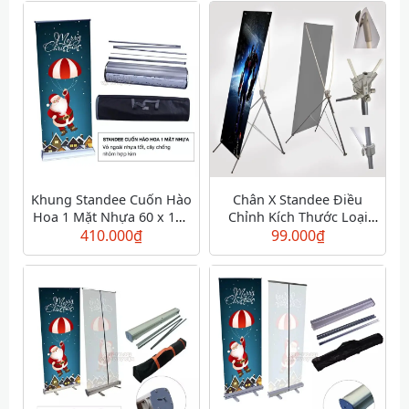
Khung Standee Cuốn Hào
Chân X Standee Điều
Hoa 1 Mặt Nhựa 60 x 160
Chỉnh Kích Thước Loại
cm - Giá Cuốn Cao Cấp
410.000
₫
Tôt (Tăng Đơ)
99.000
₫