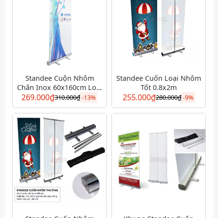
Standee Cuộn Nhôm
Standee Cuốn Loại Nhôm
Chân Inox 60x160cm Loại
Tốt 0.8x2m
269.000
₫
Tốt
255.000
₫
310.000
₫
-
13%
280.000
₫
-
9%