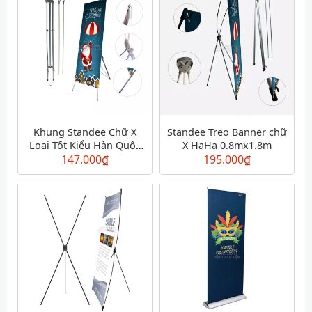
Khung Standee Chữ X
Standee Treo Banner chữ
Loại Tốt Kiểu Hàn Quốc
X HaHa 0.8mx1.8m
147.000
0.8x1.8m
₫
195.000
₫