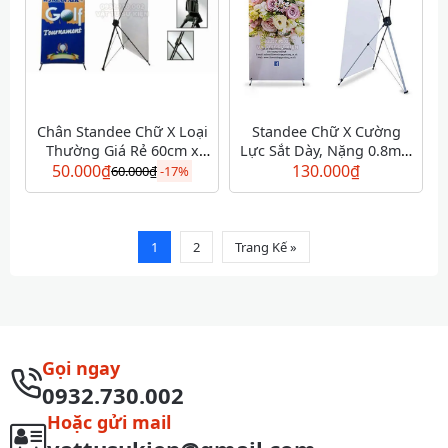
Chân Standee Chữ X Loại
Standee Chữ X Cường
Thường Giá Rẻ 60cm x
Lực Sắt Dày, Nặng 0.8m x
50.000
160cm
₫
130.000
1.8m
₫
60.000
₫
-
17%
1
2
Trang Kế »
Gọi ngay
0932.730.002
Hoặc gửi mail