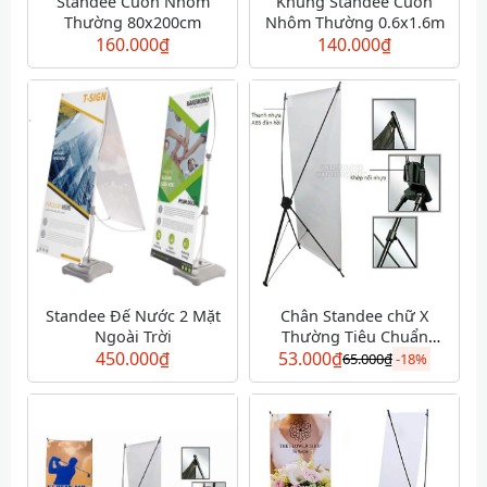
Standee Cuốn Nhôm
Khung Standee Cuốn
Thường 80x200cm
Nhôm Thường 0.6x1.6m
160.000
₫
140.000
₫
Standee Đế Nước 2 Mặt
Chân Standee chữ X
Ngoài Trời
Thường Tiêu Chuẩn
450.000
₫
53.000
80x180cm
₫
65.000
₫
-
18%