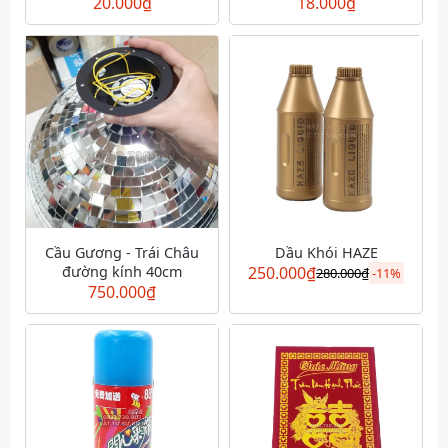
20.000
₫
18.000
₫
Cầu Gương - Trái Châu
Dầu Khói HAZE
đường kính 40cm
250.000
₫
280.000
₫
-
11%
750.000
₫