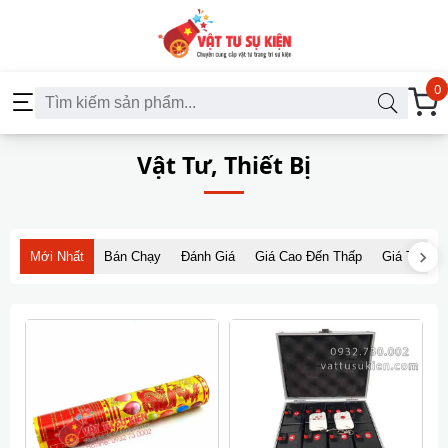
0
Vật Tư, Thiết Bị
Mới Nhất
Bán Chạy
Đánh Giá
Giá Cao Đến Thấp
Giá Thấp 