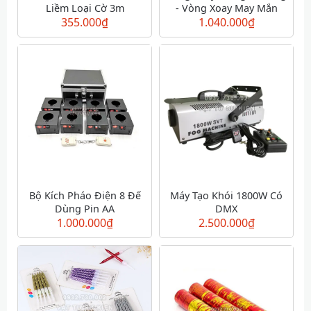
Liềm Loại Cờ 3m
- Vòng Xoay May Mắn
355.000
₫
1.040.000
₫
Bộ Kích Pháo Điện 8 Đế
Máy Tạo Khói 1800W Có
Dùng Pin AA
DMX
1.000.000
₫
2.500.000
₫