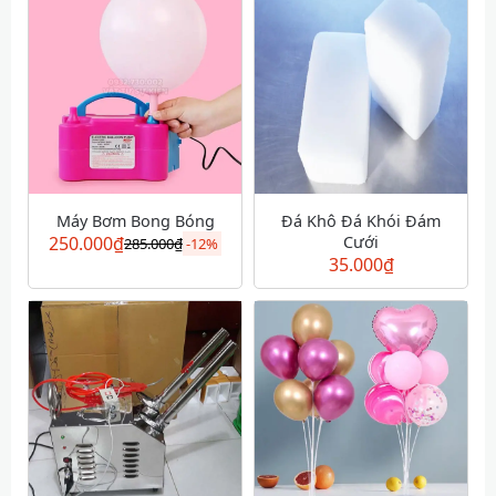
Máy Bơm Bong Bóng
Đá Khô Đá Khói Đám
250.000
₫
Cưới
285.000
₫
-
12%
35.000
₫