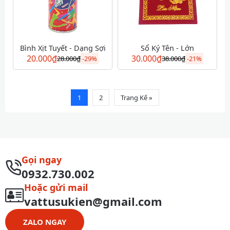
Bình Xịt Tuyết - Dạng Sợi
Sổ Ký Tên - Lớn
20.000
₫
30.000
₫
28.000
₫
-
29%
38.000
₫
-
21%
1
2
Trang Kế »
Gọi ngay
0932.730.002
Hoặc gửi mail
vattusukien@gmail.com
ZALO NGAY