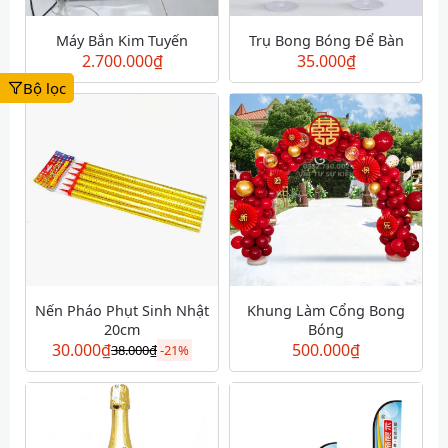
Máy Bắn Kim Tuyến
Trụ Bong Bóng Để Bàn
2.700.000
₫
35.000
₫
Bộ lọc
Nến Pháo Phụt Sinh Nhật
Khung Làm Cổng Bong
20cm
Bóng
30.000
₫
500.000
₫
38.000
₫
-
21%