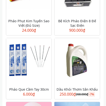
Pháo Phụt Kim Tuyến Sao
Bệ Kích Pháo Điện 8 Đế
Việt (Đủ Size)
Sạc Điện
24.000
₫
900.000
₫
Pháo Que Cầm Tay 30cm
Dầu Khói Thơm Sân Khấu
6.000
₫
250.000
₫
268.000
₫
-
7%