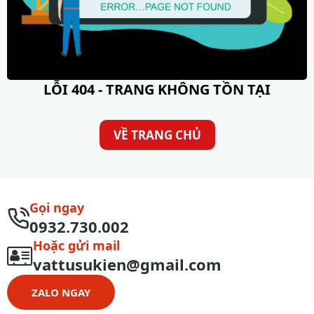
LỖI 404 - TRANG KHÔNG TỒN TẠI
VỀ TRANG CHỦ
Gọi ngay
0932.730.002
Hoặc gửi mail
vattusukien@gmail.com
ZALO NGAY