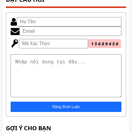
1
5
6
8
9
4
5
6
GỢI Ý CHO BẠN