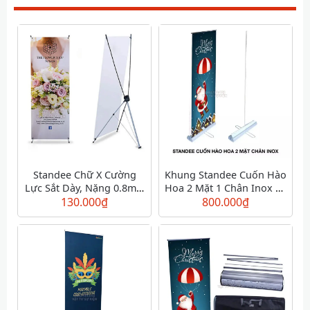
Standee Chữ X Cường
Khung Standee Cuốn Hào
Lực Sắt Dày, Nặng 0.8m x
Hoa 2 Mặt 1 Chân Inox 80
130.000
1.8m
₫
800.000
x 200 cm
₫