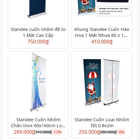
Standee cuốn nhôm đế to
Khung Standee Cuốn Hào
1 Mặt Cao Cấp
Hoa 1 Mặt Nhựa 60 x 160
750.000
₫
cm - Giá Cuốn Cao Cấp
410.000
₫
Standee Cuộn Nhôm
Standee Cuốn Loại Nhôm
Chân Inox 60x160cm Loại
Tốt 0.8x2m
269.000
₫
Tốt
255.000
₫
310.000
₫
-
13%
280.000
₫
-
9%