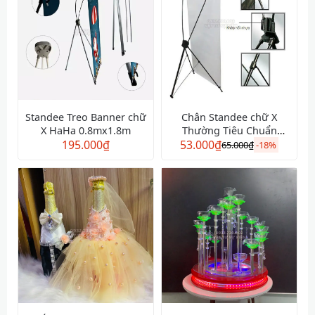
Standee Treo Banner chữ
Chân Standee chữ X
X HaHa 0.8mx1.8m
Thường Tiêu Chuẩn
195.000
₫
53.000
80x180cm
₫
65.000
₫
-
18%