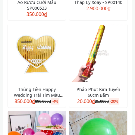
Áo Rượu Cưới Mẫu
Tháp Ly Xoay - SP00140
SP000533
2.900.000
₫
350.000
₫
Thùng Tiền Happy
Pháo Phụt Kim Tuyến
Wedding Trái Tim Màu
60cm Bấm
850.000
Vàng
₫
20.000
₫
890.000
₫
-
4%
25.000
₫
-
20%