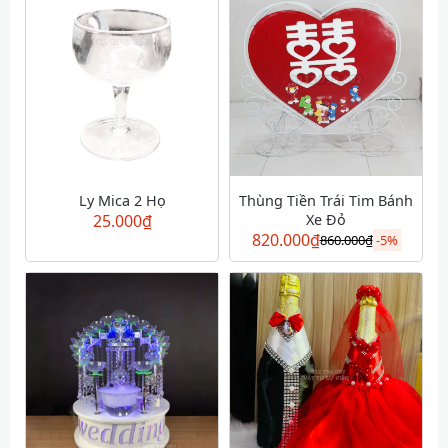
Ly Mica 2 Họ
Thùng Tiền Trái Tim Bánh
25.000
₫
Xe Đỏ
820.000
₫
860.000
₫
-
5%