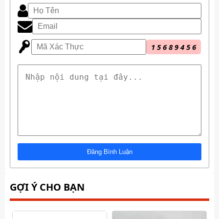
1
5
6
8
9
4
5
6
GỢI Ý CHO BẠN