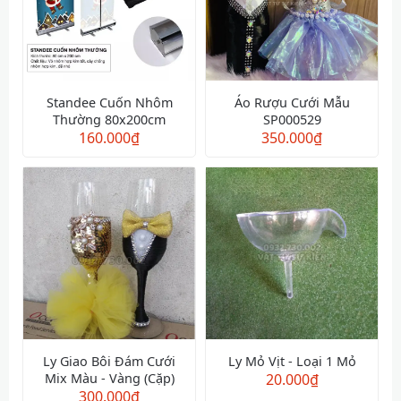
Standee Cuốn Nhôm
Áo Rượu Cưới Mẫu
Thường 80x200cm
SP000529
160.000
₫
350.000
₫
Ly Giao Bôi Đám Cưới
Ly Mỏ Vịt - Loại 1 Mỏ
Mix Màu - Vàng (Cặp)
20.000
₫
300.000
₫