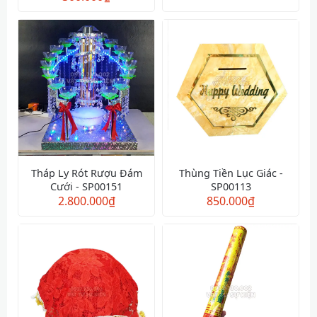
Tháp Ly Rót Rượu Đám
Thùng Tiền Lục Giác -
Cưới - SP00151
SP00113
2.800.000
₫
850.000
₫