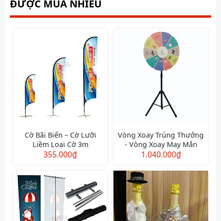
ĐƯỢC MUA NHIỀU
Cờ Bãi Biển – Cờ Lưỡi
Vòng Xoay Trúng Thưởng
Liềm Loại Cờ 3m
- Vòng Xoay May Mắn
355.000
₫
1.040.000
₫