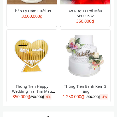
Tháp Ly Đám Cưới 08
Áo Rượu Cưới Mẫu
3.600.000
₫
SP000532
350.000
₫
Thùng Tiền Happy
Thùng Tiền Bánh Kem 3
Wedding Trái Tim Màu
Tầng
850.000
Vàng
₫
1.250.000
₫
890.000
₫
-
4%
1.300.000
₫
-
4%