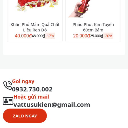
Khăn Phủ Mâm Quả Chất
Pháo Phụt Kim Tuyến
Liệu Ren Đỏ
60cm Bấm
40.000
₫
20.000
₫
48.000
₫
-
17%
25.000
₫
-
20%
Gọi ngay
0932.730.002
Hoặc gửi mail
vattusukien@gmail.com
ZALO NGAY