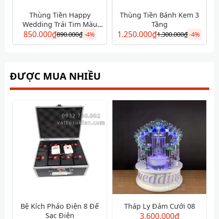
Thùng Tiền Happy
Thùng Tiền Bánh Kem 3
Wedding Trái Tim Màu
Tầng
850.000
Vàng
₫
1.250.000
₫
890.000
₫
-
4%
1.300.000
₫
-
4%
ĐƯỢC MUA NHIỀU
Bệ Kích Pháo Điện 8 Đế
Tháp Ly Đám Cưới 08
Sạc Điện
3.600.000
₫