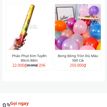
Pháo Phụt Kim Tuyến
Bong Bóng Tròn Đủ Màu
80cm Bấm
500 Cái
22.000
₫
250.000
₫
28.000
₫
-
21%
Gọi ngay