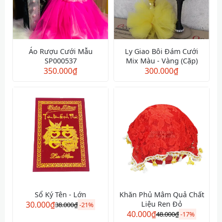
Áo Rượu Cưới Mẫu
Ly Giao Bôi Đám Cưới
SP000537
Mix Màu - Vàng (Cặp)
350.000
₫
300.000
₫
Sổ Ký Tên - Lớn
Khăn Phủ Mâm Quả Chất
30.000
₫
Liệu Ren Đỏ
38.000
₫
-
21%
40.000
₫
48.000
₫
-
17%