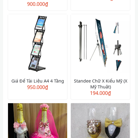
900.000
₫
Giá Để Tài Liệu A4 4 Tầng
Standee Chữ X Kiểu Mỹ (X
950.000
₫
Mỹ Thuật)
194.000
₫