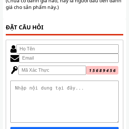
(Chưa có đánh giá nào, hãy là người đầu tiên đánh
giá cho sản phẩm này.)
ĐẶT CÂU HỎI
1
5
6
8
9
4
5
6