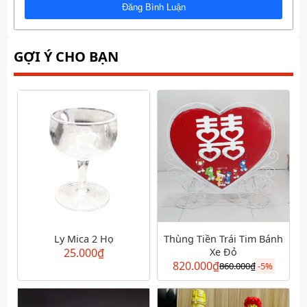
GỢI Ý CHO BẠN
Ly Mica 2 Họ
Thùng Tiền Trái Tim Bánh
25.000
₫
Xe Đỏ
820.000
₫
860.000
₫
-
5%