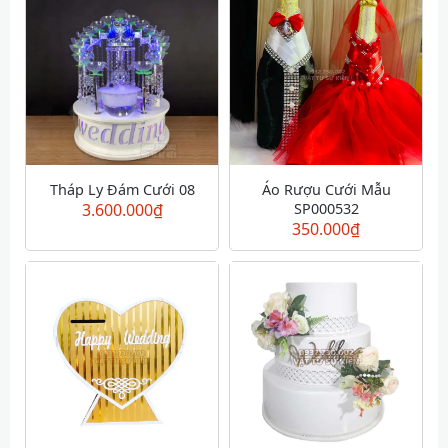
Tháp Ly Đám Cưới 08
Áo Rượu Cưới Mẫu
3.600.000
₫
SP000532
350.000
₫