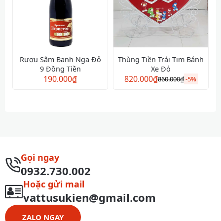
Rượu Sâm Banh Nga Đỏ
Thùng Tiền Trái Tim Bánh
9 Đồng Tiền
Xe Đỏ
190.000
₫
820.000
₫
860.000
₫
-
5%
Gọi ngay
0932.730.002
Hoặc gửi mail
vattusukien@gmail.com
ZALO NGAY