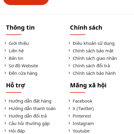
Thông tin
Chính sách
Giới thiệu
Điều khoản sử dụng
Liên hệ
Chính sách bảo mật
Bản tin
Chính sách giao nhận
Sơ đồ Website
Chính sách đổi trả
Đến cửa hàng
Chính sách bảo hành
Hỗ trợ
Mãng xã hội
Hướng dẫn đặt hàng
Facebook
Hướng dẫn thanh toán
X (Twitter)
Hướng dẫn đổi trả
Pinterest
Câu hỏi thường gặp
Instagram
Hỏi đáp
Youtube