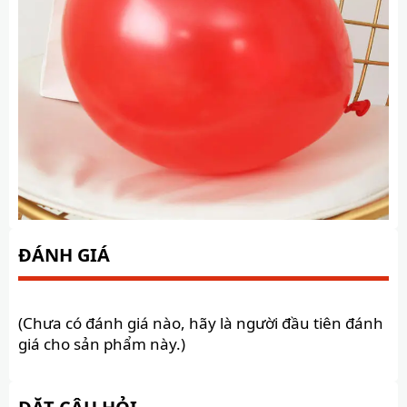
ĐÁNH GIÁ
(Chưa có đánh giá nào, hãy là người đầu tiên đánh
giá cho sản phẩm này.)