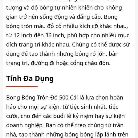
tượng và độ bóng tự nhiên khiến cho không
gian trở nên sống động và đẳng cấp. Bong
bóng tròn màu đỏ có nhiều kích cỡ khác nhau,
từ 12 inch đến 36 inch, phù hợp cho nhiều mục
đích trang trí khác nhau. Chúng có thể được sử
dụng để tạo thành những bóng rổ lớn, bàn
trang trí, đường đi hoặc cổng chào đón.
Tính Đa Dụng
Bong Bóng Tròn Đỏ 500 Cái là lựa chọn hoàn
hảo cho mọi sự kiện, từ tiệc sinh nhật, tiệc
cưới, cho đến các buổi lễ kỷ niệm hay sự kiện
doanh nghiệp. Bạn có thể treo chúng từ trần
nhà, tạo thành những bóng bóng lấp lánh trên