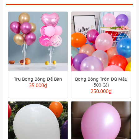
Trụ Bong Bóng Để Bàn
Bong Bóng Tròn Đủ Màu
35.000
₫
500 Cái
250.000
₫