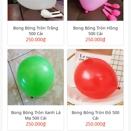
Bong Bóng Tròn Trắng
Bong Bóng Tròn Hồng
500 Cái
500 Cái
250.000
₫
250.000
₫
Bong Bóng Tròn Xanh Lá
Bong Bóng Tròn Đỏ 500
Mạ 500 Cái
Cái
250.000
₫
250.000
₫