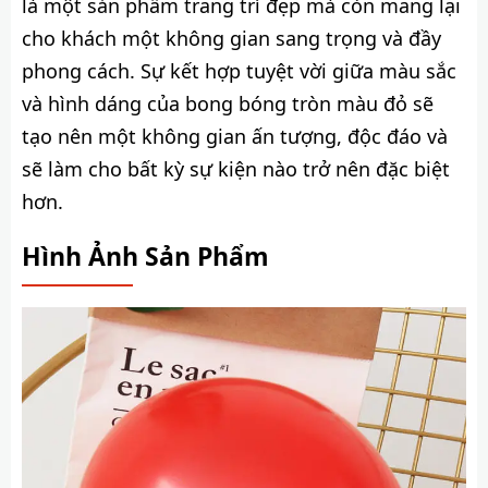
là một sản phẩm trang trí đẹp mà còn mang lại
cho khách một không gian sang trọng và đầy
phong cách. Sự kết hợp tuyệt vời giữa màu sắc
và hình dáng của bong bóng tròn màu đỏ sẽ
tạo nên một không gian ấn tượng, độc đáo và
sẽ làm cho bất kỳ sự kiện nào trở nên đặc biệt
hơn.
Hình Ảnh Sản Phẩm