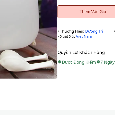
Thêm Vào Giỏ
•
Thương Hiệu:
Dương Trí
•
Xuất Xứ:
Việt Nam
Quyền Lợi Khách Hàng
Được Đồng Kiểm
7 Ngày