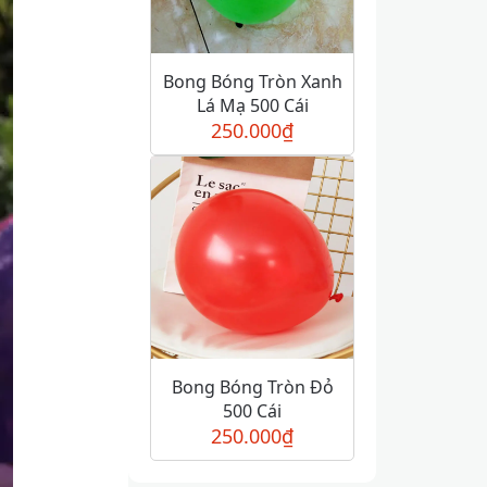
Bong Bóng Tròn Xanh
Lá Mạ 500 Cái
250.000
₫
Bong Bóng Tròn Đỏ
500 Cái
250.000
₫