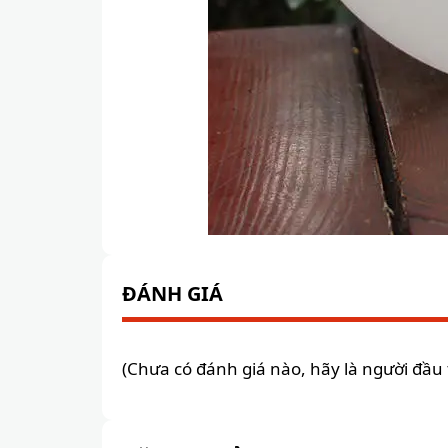
ĐÁNH GIÁ
(Chưa có đánh giá nào, hãy là người đầu