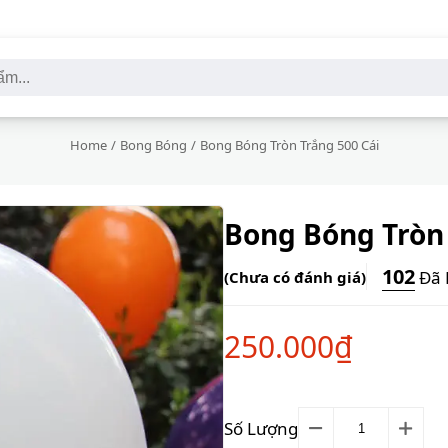
Home
/
Bong Bóng
/
Bong Bóng Tròn Trắng 500 Cái
Bong Bóng Tròn 
102
Đã 
(Chưa có đánh giá)
250.000
₫
Số Lượng