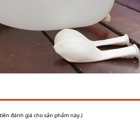
 tiên đánh giá cho sản phẩm này.)