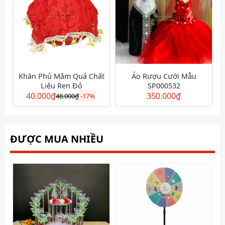
Khăn Phủ Mâm Quả Chất
Áo Rượu Cưới Mẫu
Liệu Ren Đỏ
SP000532
40.000
₫
350.000
₫
48.000
₫
-
17%
ĐƯỢC MUA NHIỀU