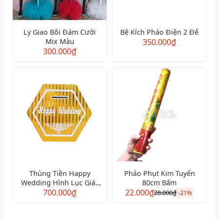
Ly Giao Bôi Đám Cưới
Bệ Kích Pháo Điện 2 Đế
Mix Màu
350.000
₫
300.000
₫
Thùng Tiền Happy
Pháo Phụt Kim Tuyến
Wedding Hình Lục Giác
80cm Bấm
700.000
Vàng
₫
22.000
₫
28.000
₫
-
21%