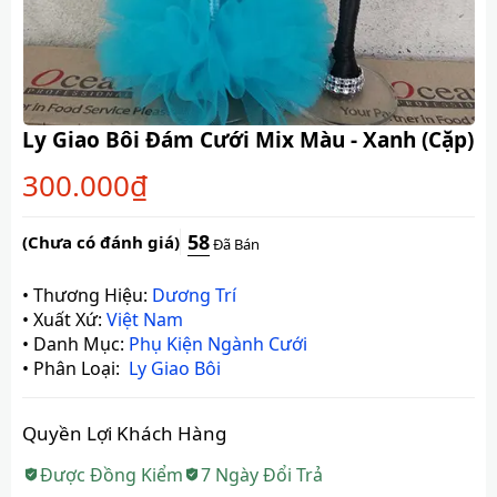
Ly Giao Bôi Đám Cưới Mix Màu - Xanh (Cặp)
300.000
₫
58
(Chưa có đánh giá)
Đã Bán
•
Thương Hiệu:
Dương Trí
•
Xuất Xứ:
Việt Nam
•
Danh Mục:
Phụ Kiện Ngành Cưới
•
Phân Loại:
Ly Giao Bôi
Quyền Lợi Khách Hàng
Được Đồng Kiểm
7 Ngày Đổi Trả