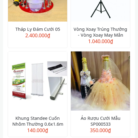
Tháp Ly Đám Cưới 05
Vòng Xoay Trúng Thưởng
2.400.000
₫
- Vòng Xoay May Mắn
1.040.000
₫
Khung Standee Cuốn
Áo Rượu Cưới Mẫu
Nhôm Thường 0.6x1.6m
SP000533
140.000
₫
350.000
₫