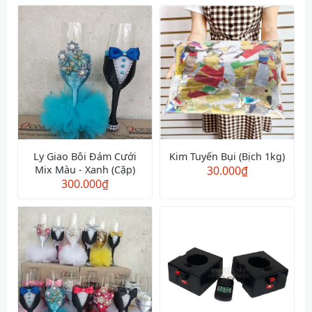
Ly Giao Bôi Đám Cưới
Kim Tuyến Bụi (Bịch 1kg)
Mix Màu - Xanh (Cặp)
30.000
₫
300.000
₫