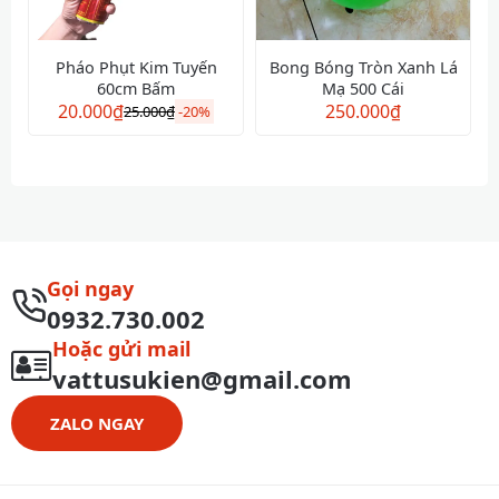
Pháo Phụt Kim Tuyến
Bong Bóng Tròn Xanh Lá
60cm Bấm
Mạ 500 Cái
20.000
₫
250.000
₫
25.000
₫
-
20%
Gọi ngay
0932.730.002
Hoặc gửi mail
vattusukien@gmail.com
ZALO NGAY