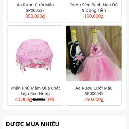
Áo Rượu Cưới Mẫu
Rượu Sâm Banh Nga Đỏ
SP000537
9 Đồng Tiền
350.000
₫
190.000
₫
Khăn Phủ Mâm Quả Chất
Áo Rượu Cưới Mẫu
Liệu Ren Hồng
SP000535
40.000
₫
350.000
₫
48.000
₫
-
17%
ĐƯỢC MUA NHIỀU