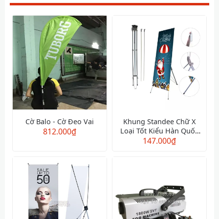
Cờ Balo - Cờ Đeo Vai
Khung Standee Chữ X
812.000
₫
Loại Tốt Kiểu Hàn Quốc
147.000
0.8x1.8m
₫