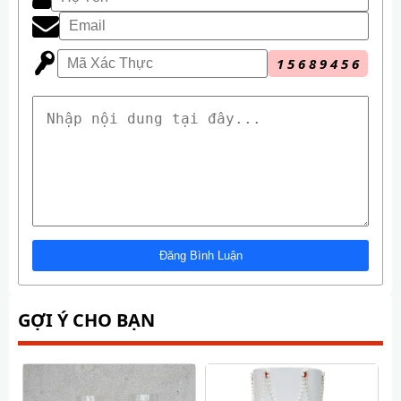
1
5
6
8
9
4
5
6
GỢI Ý CHO BẠN