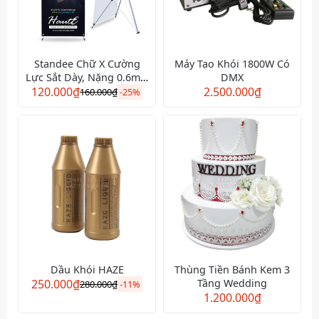
Standee Chữ X Cường
Máy Tạo Khói 1800W Có
Lực Sắt Dày, Nặng 0.6m x
DMX
120.000
₫
1.6 m
2.500.000
₫
160.000
₫
-
25%
Dầu Khói HAZE
Thùng Tiền Bánh Kem 3
250.000
₫
Tầng Wedding
280.000
₫
-
11%
1.200.000
₫