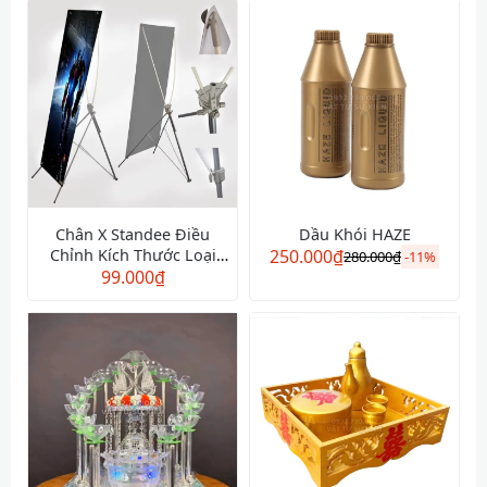
Chân X Standee Điều
Dầu Khói HAZE
Chỉnh Kích Thước Loại
250.000
₫
280.000
₫
-
11%
Tôt (Tăng Đơ)
99.000
₫