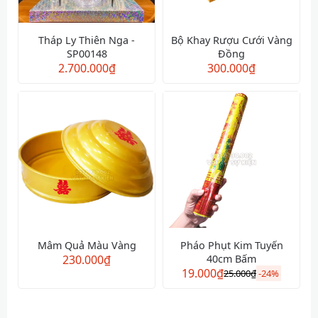
Tháp Ly Thiên Nga -
Bộ Khay Rượu Cưới Vàng
SP00148
Đồng
2.700.000
₫
300.000
₫
Mâm Quả Màu Vàng
Pháo Phụt Kim Tuyến
230.000
₫
40cm Bấm
19.000
₫
25.000
₫
-
24%