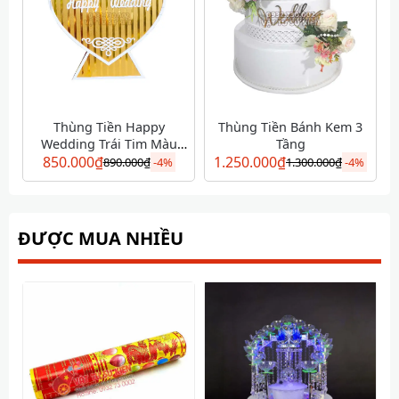
Thùng Tiền Happy
Thùng Tiền Bánh Kem 3
Wedding Trái Tim Màu
Tầng
850.000
Vàng
₫
1.250.000
₫
890.000
₫
-
4%
1.300.000
₫
-
4%
ĐƯỢC MUA NHIỀU