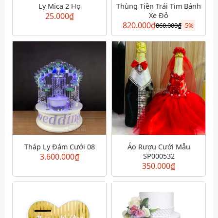
Ly Mica 2 Họ
Thùng Tiền Trái Tim Bánh
25.000
₫
Xe Đỏ
820.000
₫
860.000
₫
-
5%
Tháp Ly Đám Cưới 08
Áo Rượu Cưới Mẫu
3.600.000
₫
SP000532
350.000
₫