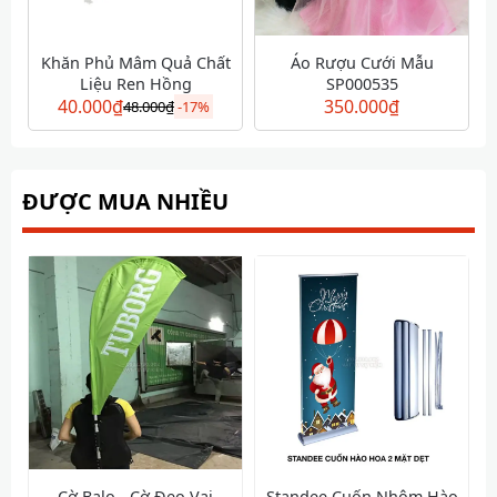
Khăn Phủ Mâm Quả Chất
Áo Rượu Cưới Mẫu
Liệu Ren Hồng
SP000535
40.000
₫
350.000
₫
48.000
₫
-
17%
ĐƯỢC MUA NHIỀU
Cờ Balo - Cờ Đeo Vai
Standee Cuốn Nhôm Hào