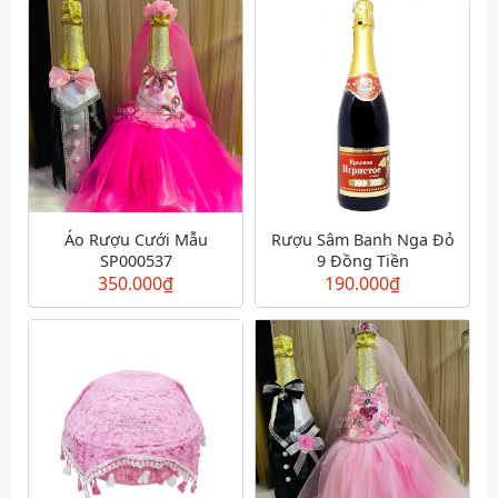
Áo Rượu Cưới Mẫu
Rượu Sâm Banh Nga Đỏ
SP000537
9 Đồng Tiền
350.000
₫
190.000
₫