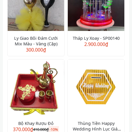
Ly Giao Bôi Đám Cưới
Tháp Ly Xoay - SP00140
Mix Màu - Vàng (Cặp)
2.900.000
₫
300.000
₫
Bộ Khay Rượu Đỏ
Thùng Tiền Happy
370.000
₫
Wedding Hình Lục Giác
410.000
₫
-
10%