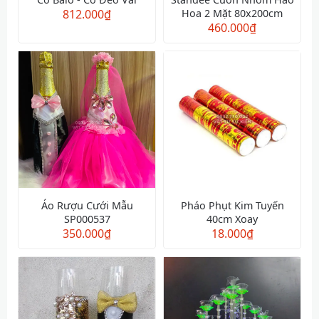
812.000
₫
Hoa 2 Mặt 80x200cm
460.000
₫
Áo Rượu Cưới Mẫu
Pháo Phụt Kim Tuyến
SP000537
40cm Xoay
350.000
₫
18.000
₫