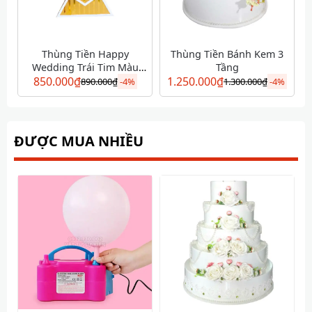
Thùng Tiền Happy
Thùng Tiền Bánh Kem 3
Wedding Trái Tim Màu
Tầng
850.000
Vàng
₫
1.250.000
₫
890.000
₫
-
4%
1.300.000
₫
-
4%
ĐƯỢC MUA NHIỀU