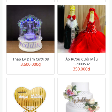
Tháp Ly Đám Cưới 08
Áo Rượu Cưới Mẫu
3.600.000
₫
SP000532
350.000
₫