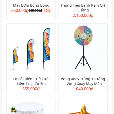
Máy Bơm Bong Bóng
Thùng Tiền Bánh Kem Giả
250.000
₫
5 Tầng
285.000
₫
-
12%
2.100.000
₫
Cờ Bãi Biển – Cờ Lưỡi
Vòng Xoay Trúng Thưởng
Liềm Loại Cờ 3m
- Vòng Xoay May Mắn
355.000
₫
1.040.000
₫