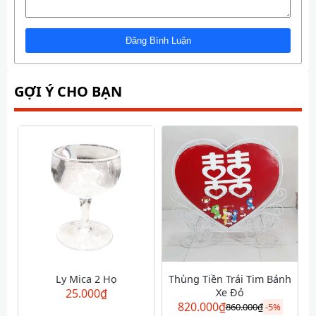
GỢI Ý CHO BẠN
Ly Mica 2 Họ
Thùng Tiền Trái Tim Bánh
25.000
₫
Xe Đỏ
820.000
₫
860.000
₫
-
5%