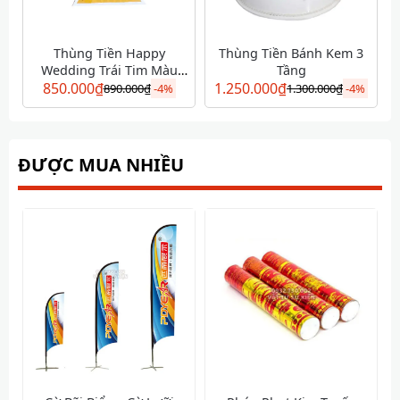
Thùng Tiền Happy
Thùng Tiền Bánh Kem 3
Wedding Trái Tim Màu
Tầng
850.000
Vàng
₫
1.250.000
₫
890.000
₫
-
4%
1.300.000
₫
-
4%
ĐƯỢC MUA NHIỀU