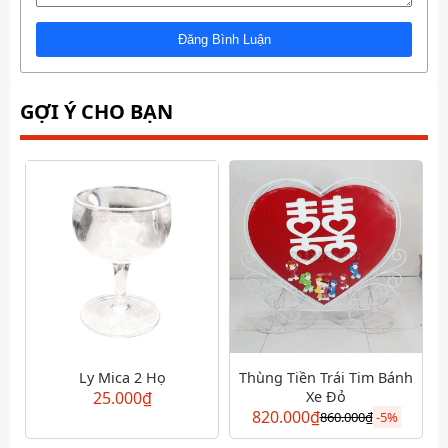
GỢI Ý CHO BẠN
Ly Mica 2 Họ
Thùng Tiền Trái Tim Bánh
25.000
₫
Xe Đỏ
820.000
₫
860.000
₫
-
5%