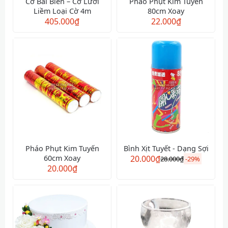
Cờ Bãi Biển – Cờ Lưỡi
Pháo Phụt Kim Tuyến
Liềm Loại Cờ 4m
80cm Xoay
405.000
₫
22.000
₫
Pháo Phụt Kim Tuyến
Bình Xịt Tuyết - Dạng Sợi
60cm Xoay
20.000
₫
28.000
₫
-
29%
20.000
₫