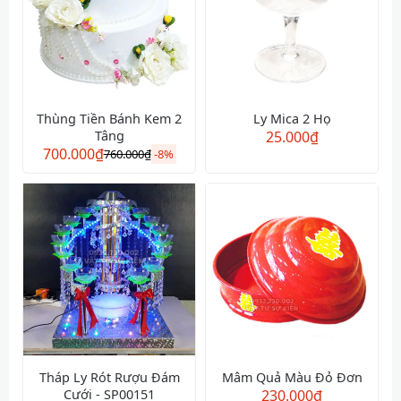
Thùng Tiền Bánh Kem 2
Ly Mica 2 Họ
Tâng
25.000
₫
700.000
₫
760.000
₫
-
8%
Tháp Ly Rót Rượu Đám
Mâm Quả Màu Đỏ Đơn
Cưới - SP00151
230.000
₫