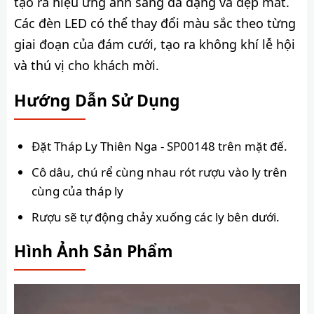
tạo ra hiệu ứng ánh sáng đa dạng và đẹp mắt.
Các đèn LED có thể thay đổi màu sắc theo từng
giai đoạn của đám cưới, tạo ra không khí lễ hội
và thú vị cho khách mời.
Hướng Dẫn Sử Dụng
Đặt Tháp Ly Thiên Nga - SP00148 trên mặt đế.
Cô dâu, chú rể cùng nhau rót rượu vào ly trên
cùng của tháp ly
Rượu sẽ tự động chảy xuống các ly bên dưới.
Hình Ảnh Sản Phẩm