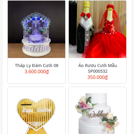
Tháp Ly Đám Cưới 08
Áo Rượu Cưới Mẫu
3.600.000
₫
SP000532
350.000
₫