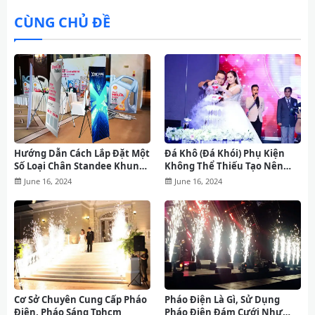
CÙNG CHỦ ĐỀ
Hướng Dẫn Cách Lắp Đặt Một
Đá Khô (Đá Khói) Phụ Kiện
Số Loại Chân Standee Khung
Không Thể Thiếu Tạo Nên
X
Tiệc Cưới Lung Linh, Lãng
June 16, 2024
June 16, 2024
Mạn
Cơ Sở Chuyên Cung Cấp Pháo
Pháo Điện Là Gì, Sử Dụng
Điện, Pháo Sáng Tphcm
Pháo Điện Đám Cưới Như