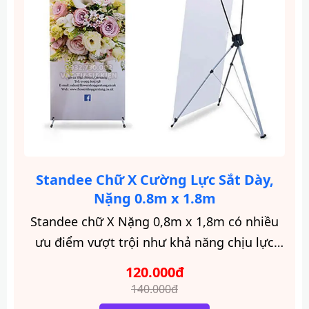
Standee Chữ X Cường Lực Sắt Dày,
Nặng 0.8m x 1.8m
Standee chữ X Nặng 0,8m x 1,8m có nhiều
ưu điểm vượt trội như khả năng chịu lực
tốt, chống va đập, không bị cong vênh hay
120.000đ
biến dạng.
140.000đ