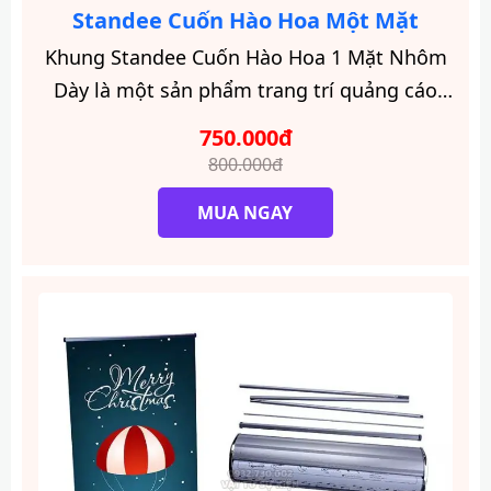
Standee Cuốn Hào Hoa Một Mặt
Khung Standee Cuốn Hào Hoa 1 Mặt Nhôm
Dày là một sản phẩm trang trí quảng cáo
đặc biệt được sử dụng rộng rãi trong các sự
750.000đ
kiện, triển lãm, hội chợ.
800.000đ
MUA NGAY