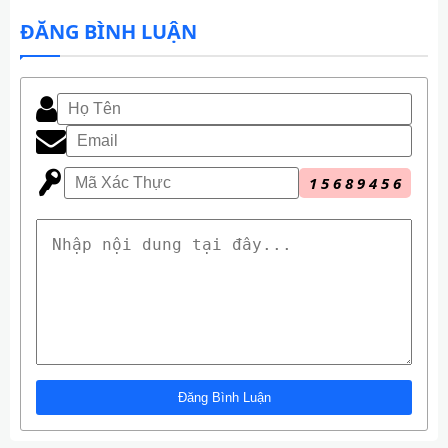
ĐĂNG BÌNH LUẬN
1
5
6
8
9
4
5
6