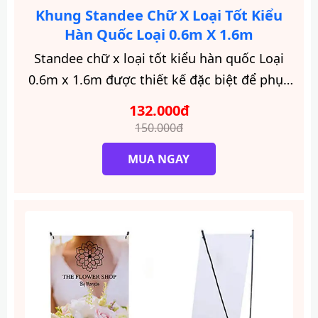
Khung Standee Chữ X Loại Tốt Kiểu
Hàn Quốc Loại 0.6m X 1.6m
Standee chữ x loại tốt kiểu hàn quốc Loại
0.6m x 1.6m được thiết kế đặc biệt để phục
vụ cho trưng bày và quảng cáo trong các sự
132.000đ
kiện.
150.000đ
MUA NGAY