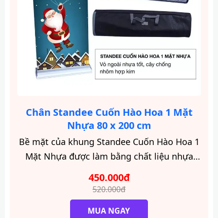
Chân Standee Cuốn Hào Hoa 1 Mặt
Nhựa 80 x 200 cm
Bề mặt của khung Standee Cuốn Hào Hoa 1
Mặt Nhựa được làm bằng chất liệu nhựa
PVC, giúp sản phẩm có độ bền cao và chống
450.000đ
thấm nước.
520.000đ
MUA NGAY