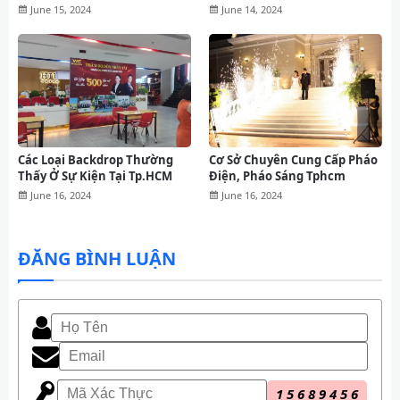
Nay
June 15, 2024
June 14, 2024
Các Loại Backdrop Thường
Cơ Sở Chuyên Cung Cấp Pháo
Thấy Ở Sự Kiện Tại Tp.HCM
Điện, Pháo Sáng Tphcm
June 16, 2024
June 16, 2024
ĐĂNG BÌNH LUẬN
1
5
6
8
9
4
5
6