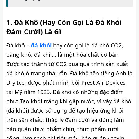
Đá Khô (Hay Còn Gọi Là Đá Khói
Đám Cưới) Là Gì
Đá khô –
đá khói
hay còn gọi là đá khô CO2,
băng khô, đá khí,… là một hóa chất cơ bản
được tạo thành từ CO2 qua quá trình sản xuất
đá khô ở trạng thái rắn. Đá khô tên tiếng Anh là
Dry Ice, được phát minh bởi Prest Air Devices
tại Mỹ năm 1925. Đá khô có những đặc điểm
như: Tạo khói trắng khi gặp nước, vì vậy đá khô
(đá khói) được sử dụng để tạo hiệu ứng khói
trên sân khấu, tháp ly đám cưới và dùng làm
bảo quản thực phẩm chín, thực phẩm tươi
sống, làm sạch chi tiết máy, bảo quản vacxin,...