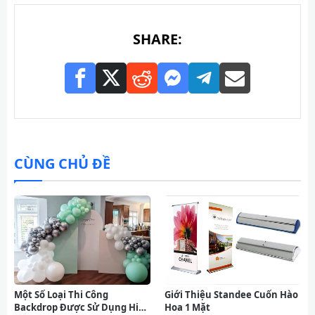
SHARE:
CÙNG CHỦ ĐỀ
Một Số Loại Thi Công
Giới Thiệu Standee Cuốn Hào
Backdrop Được Sử Dụng Hiện
Hoa 1 Mặt