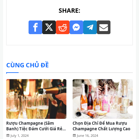
SHARE:
CÙNG CHỦ ĐỀ
Rượu Champagne (Sâm
Chọn Địa Chỉ Để Mua Rượu
Banh) Tiệc Đám Cưới Giá Rẻ
Champagne Chất Lượng Cao
Được Ưa Chuộng
July 1, 2024
June 16, 2024