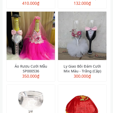
cm - Giá Cuốn Cao Cấp
410.000
₫
Loại 0.6m X 1.6m
132.000
₫
Áo Rượu Cưới Mẫu
Ly Giao Bôi Đám Cưới
SP000536
Mix Màu - Trắng (Cặp)
350.000
₫
300.000
₫