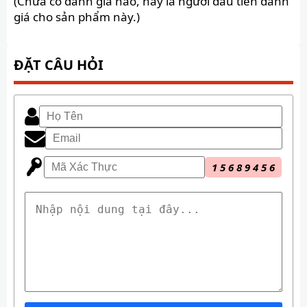
(Chưa có đánh giá nào, hãy là người đầu tiên đánh
giá cho sản phẩm này.)
ĐẶT CÂU HỎI
1
5
6
8
9
4
5
6