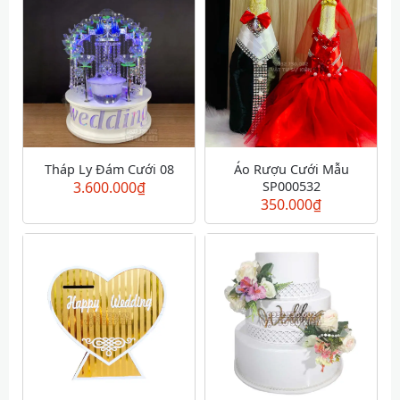
Tháp Ly Đám Cưới 08
Áo Rượu Cưới Mẫu
3.600.000
₫
SP000532
350.000
₫