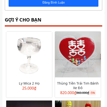
GỢI Ý CHO BẠN
Ly Mica 2 Họ
Thùng Tiền Trái Tim Bánh
25.000
₫
Xe Đỏ
820.000
₫
860.000
₫
-
5%