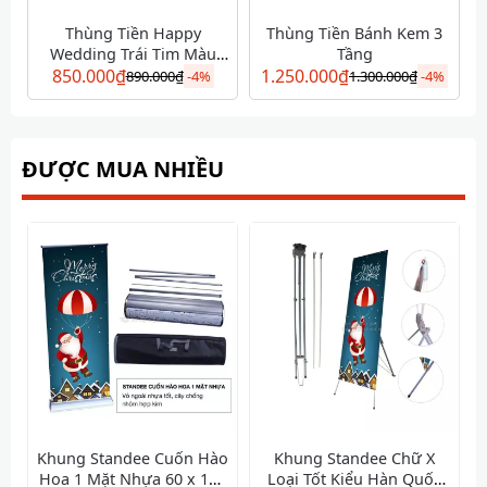
Thùng Tiền Happy
Thùng Tiền Bánh Kem 3
Wedding Trái Tim Màu
Tầng
850.000
Vàng
₫
1.250.000
₫
890.000
₫
-
4%
1.300.000
₫
-
4%
ĐƯỢC MUA NHIỀU
Khung Standee Cuốn Hào
Khung Standee Chữ X
Hoa 1 Mặt Nhựa 60 x 160
Loại Tốt Kiểu Hàn Quốc